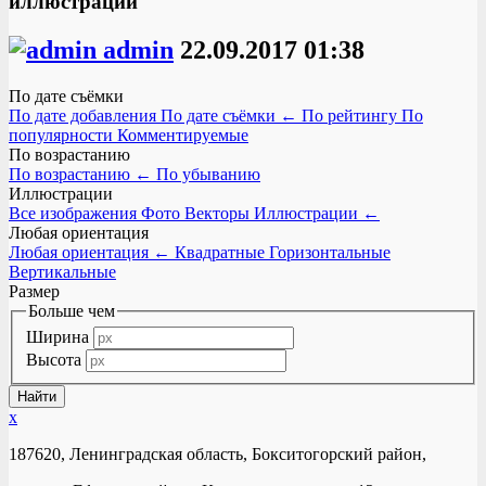
иллюстрации
admin
22.09.2017
01:38
По дате съёмки
По дате добавления
По дате съёмки
←
По рейтингу
По
популярности
Комментируемые
По возрастанию
По возрастанию
←
По убыванию
Иллюстрации
Все изображения
Фото
Векторы
Иллюстрации
←
Любая ориентация
Любая ориентация
←
Квадратные
Горизонтальные
Вертикальные
Размер
Больше чем
Ширина
Высота
x
187620, Ленинградская область, Бокситогорский район,