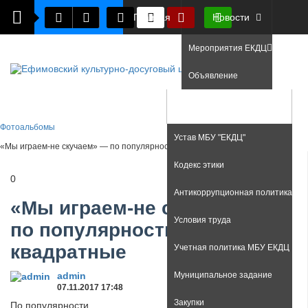
Главная
Новости
Мероприятия ЕКДЦ
Объявление
Фото
Документы
Фотоальбомы
Устав МБУ "ЕКДЦ"
«Мы играем-не скучаем» — по популярности, векторы, квадратные
Кодекс этики
0
Антикоррупционная политика
«Мы играем-не скучаем» —
Условия труда
по популярности, векторы,
квадратные
Учетная политика МБУ ЕКДЦ
admin
Муниципальное задание
07.11.2017
17:48
Закупки
По популярности