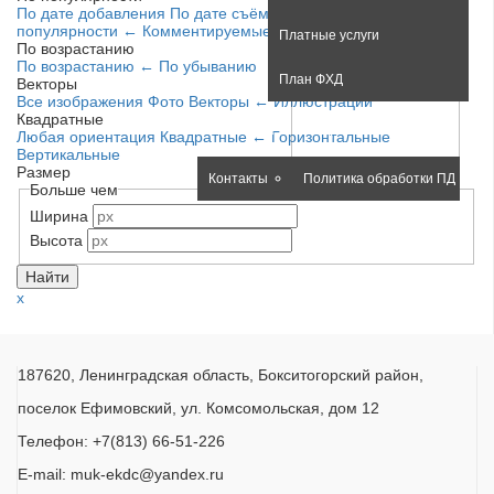
По дате добавления
По дате съёмки
По рейтингу
По
популярности
←
Комментируемые
Платные услуги
По возрастанию
По возрастанию
←
По убыванию
План ФХД
Векторы
Все изображения
Фото
Векторы
←
Иллюстрации
Квадратные
О нас
Обратная связь
Любая ориентация
Квадратные
←
Горизонтальные
Вертикальные
Размер
Контакты
Политика обработки ПД
Больше чем
Ширина
Высота
x
187620, Ленинградская область, Бокситогорский район,
поселок Ефимовский, ул. Комсомольская, дом 12
Телефон: +7(813) 66-51-226
E-mail: muk-ekdc@yandex.ru