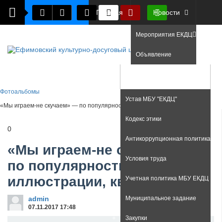
Главная
Новости
Мероприятия ЕКДЦ
Объявление
Фото
Документы
Фотоальбомы
Устав МБУ "ЕКДЦ"
«Мы играем-не скучаем» — по популярности, иллюстрации, квадратные
Кодекс этики
0
Антикоррупционная политика
«Мы играем-не скучаем» —
Условия труда
по популярности,
иллюстрации, квадратные
Учетная политика МБУ ЕКДЦ
admin
Муниципальное задание
07.11.2017
17:48
Закупки