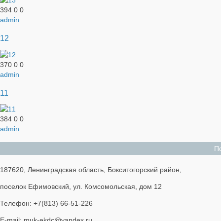
394
0
0
admin
12
370
0
0
admin
11
384
0
0
admin
П
187620, Ленинградская область, Бокситогорский район,
поселок Ефимовский, ул. Комсомольская, дом 12
Телефон: +7(813) 66-51-226
E-mail: muk-ekdc@yandex.ru