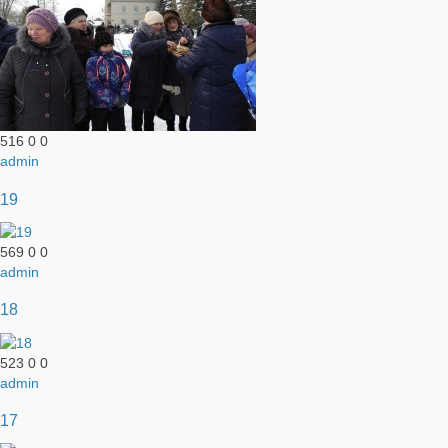
516
0
0
admin
19
569
0
0
admin
18
523
0
0
admin
17