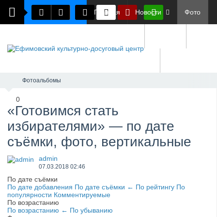
Главная
Новости
Фото
Документы
О нас
Обратная связь
Фотоальбомы
0
«Готовимся стать
избирателями» — по дате
съёмки, фото, вертикальные
admin
07.03.2018
02:46
По дате съёмки
По дате добавления
По дате съёмки
←
По рейтингу
По
популярности
Комментируемые
По возрастанию
По возрастанию
←
По убыванию