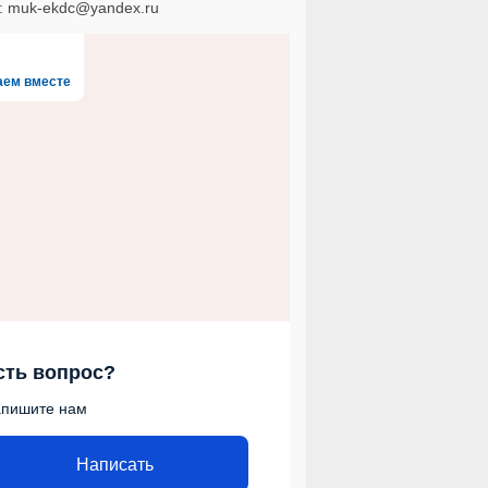
l: muk-ekdc@yandex.ru
аем вместе
сть вопрос?
пишите нам
Написать