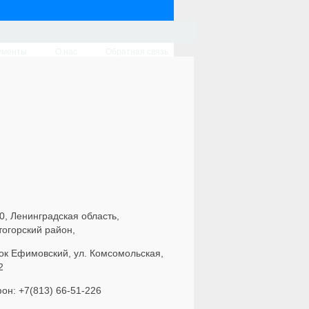
ументы
О нас
Обратная связь
0, Ленинградская область,
тогорский район,
ок Ефимовский, ул. Комсомольская,
2
он: +7(813) 66-51-226