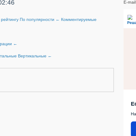
02:46
E-mai
 рейтингу
По популярности
←
Комментируемые
Реш
трации
←
нтальные
Вертикальные
←
Е
На