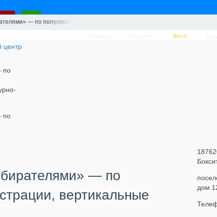
рателями» — по популярности, иллюстрации, вертикальные
Главная
Новости
Фото
Док
 по
урно-
 по
18762
Бокси
збирателями» — по
посел
дом 1
страции, вертикальные
Телеф