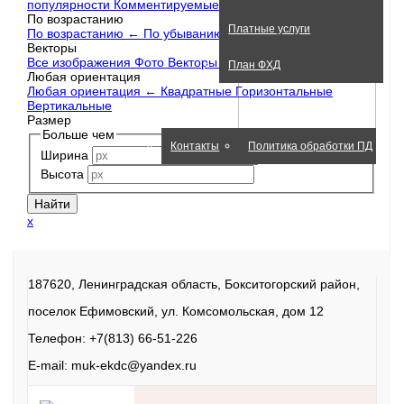
популярности
Комментируемые
По возрастанию
Платные услуги
По возрастанию
←
По убыванию
Векторы
Все изображения
Фото
Векторы
←
Иллюстрации
План ФХД
Любая ориентация
Любая ориентация
←
Квадратные
Горизонтальные
Вертикальные
О нас
Обратная связь
Размер
Больше чем
Контакты
Политика обработки ПД
Ширина
Высота
x
187620, Ленинградская область, Бокситогорский район,
поселок Ефимовский, ул. Комсомольская, дом 12
Телефон: +7(813) 66-51-226
E-mail: muk-ekdc@yandex.ru