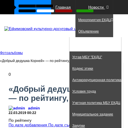
Главная
Новости
Мероприятия ЕКДЦ
Объявление
Фото
Документы
Фотоальбомы
Устав МБУ "ЕКДЦ"
«Добрый дедушка Корней» — по рейтингу, векторы
Кодекс этики
0
Антикоррупционная политика
«Добрый дедушка Корней»
Условия труда
— по рейтингу, векторы
Учетная политика МБУ ЕКДЦ
admin
22.03.2019
00:22
Муниципальное задание
По рейтингу
По дате добавления
По дате съёмки
По рейтингу
←
По
Закупки