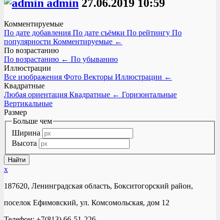
admin
27.06.2019
10:59
Комментируемые
По дате добавления
По дате съёмки
По рейтингу
По
популярности
Комментируемые
←
По возрастанию
По возрастанию
←
По убыванию
Иллюстрации
Все изображения
Фото
Векторы
Иллюстрации
←
Квадратные
Любая ориентация
Квадратные
←
Горизонтальные
Вертикальные
Размер
Больше чем
Ширина
Высота
x
187620, Ленинградская область, Бокситогорский район,
поселок Ефимовский, ул. Комсомольская, дом 12
Телефон: +7(813) 66-51-226