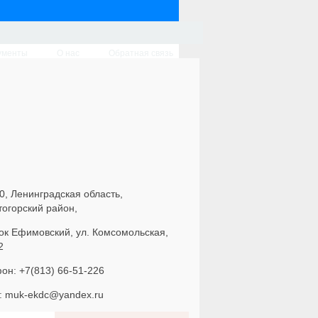
ументы
О нас
Обратная связь
0, Ленинградская область,
тогорский район,
ок Ефимовский, ул. Комсомольская,
2
он: +7(813) 66-51-226
l: muk-ekdc@yandex.ru