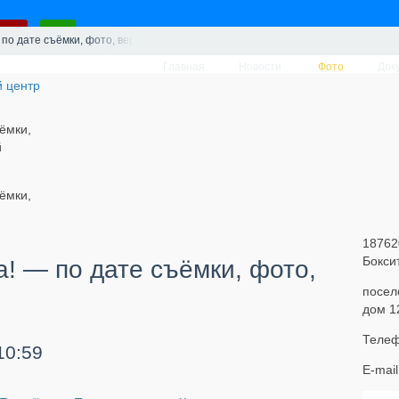
 по дате съёмки, фото, вертикальные
Главная
Новости
Фото
Док
ъёмки,
й
ъёмки,
18762
Бокси
а! — по дате съёмки, фото,
посел
дом 1
Телеф
10:59
E-mai