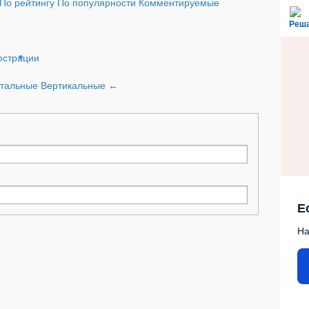
По рейтингу
По популярности
Комментируемые
Реш
страции
нтальные
Вертикальные
←
Е
На