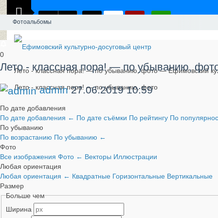
Фотоальбомы
0
Лето - классная пора! — по убыванию, фот
Лето - классная пора! — по убыванию, фото — Ефимовский ку
Лето - классная пора! — по убыванию, фото
admin
27.06.2019
10:59
По дате добавления
По дате добавления
←
По дате съёмки
По рейтингу
По популярно
По убыванию
По возрастанию
По убыванию
←
Фото
Все изображения
Фото
←
Векторы
Иллюстрации
Любая ориентация
Любая ориентация
←
Квадратные
Горизонтальные
Вертикальные
Размер
Больше чем
Ширина