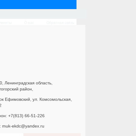
ументы
О нас
Обратная связь
0, Ленинградская область,
тогорский район,
ок Ефимовский, ул. Комсомольская,
2
он: +7(813) 66-51-226
l: muk-ekdc@yandex.ru