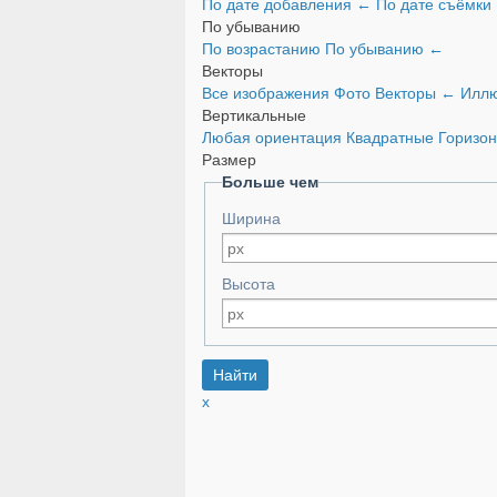
По дате добавления
←
По дате съёмки
По убыванию
По возрастанию
По убыванию
←
Векторы
Все изображения
Фото
Векторы
←
Иллю
Вертикальные
Любая ориентация
Квадратные
Горизо
Размер
Больше чем
Ширина
Высота
x