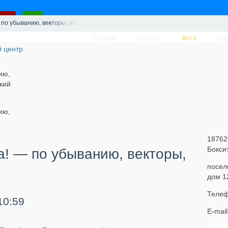
— по убыванию, векторы, вертикальные
Главная
Новости
Фото
Док
ию,
кий
ию,
18762
Бокси
ра! — по убыванию, векторы,
посел
дом 1
Телеф
10:59
E-mai