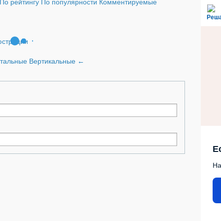
По рейтингу
По популярности
Комментируемые
Реш
страции
нтальные
Вертикальные
←
Е
На