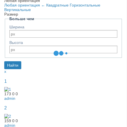
Любая ориентация
Любая ориентация
←
Квадратные
Горизонтальные
Вертикальные
Размер
Больше чем
Ширина
Высота
x
1
173
0
0
admin
2
159
0
0
admin