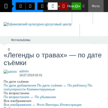
Главная
Новости
Фото
Документы
О нас
Обратная связь
Фотоальбомы
0
«Легенды о травах» — по дате
съёмки
admin
19.07.2019
02:41
По дате съёмки
По дате добавления
По дате съёмки
←
По рейтингу
По
популярности
Комментируемые
По возрастанию
По возрастанию
←
По убыванию
Все изображения
Все изображения
←
Фото
Векторы
Иллюстрации