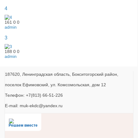
4
161
0
0
admin
3
188
0
0
admin
187620, Ленинградская область, Бокситогорский район,
поселок Ефимовский, ул. Комсомольская, дом 12
Телефон: +7(813) 66-51-226
E-mail: muk-ekdc@yandex.ru
Решаем вместе