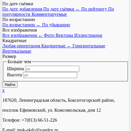
По дате съёмки
По дате добавления
По дате съёмки
←
По рейтингу
По
популярности
Комментируемые
По возрастанию
По возрастанию
←
По убыванию
Все изображения
Все изображения
←
Фото
Векторы
Иллюстрации
Квадратные
Любая ориентация
Квадратные
←
Горизонтальные
Вертикальные
Размер
Больше чем
Ширина
Высота
x
187620, Ленинградская область, Бокситогорский район,
поселок Ефимовский, ул. Комсомольская, дом 12
Телефон: +7(813) 66-51-226
E-mail: muk-ekdc@yandex.ru