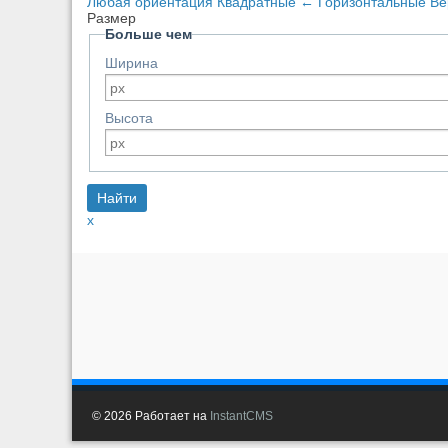
Любая ориентация
Квадратные
←
Горизонтальные
Ве
Размер
Больше чем
Ширина
Высота
x
© 2026
Работает на
InstantCMS