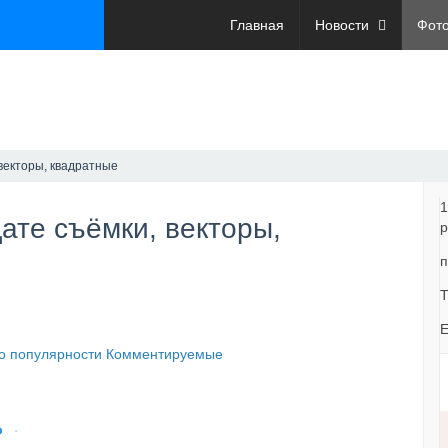
Главная
Новости
Фот
векторы, квадратные
1
ате съёмки, векторы,
р
п
Т
E
о популярности
Комментируемые