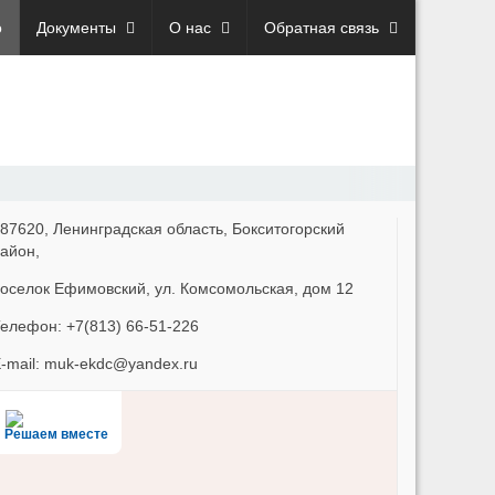
о
Документы
О нас
Обратная связь
87620, Ленинградская область, Бокситогорский
айон,
оселок Ефимовский, ул. Комсомольская, дом 12
елефон: +7(813) 66-51-226
-mail: muk-ekdc@yandex.ru
Решаем вместе