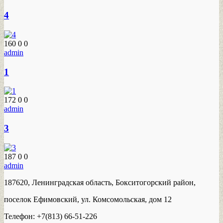
4
160
0
0
admin
1
172
0
0
admin
3
187
0
0
admin
187620, Ленинградская область, Бокситогорский район,
поселок Ефимовский, ул. Комсомольская, дом 12
Телефон: +7(813) 66-51-226