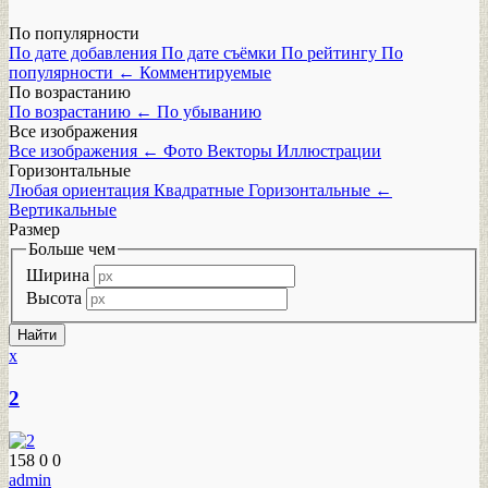
По популярности
По дате добавления
По дате съёмки
По рейтингу
По
популярности
←
Комментируемые
По возрастанию
По возрастанию
←
По убыванию
Все изображения
Все изображения
←
Фото
Векторы
Иллюстрации
Горизонтальные
Любая ориентация
Квадратные
Горизонтальные
←
Вертикальные
Размер
Больше чем
Ширина
Высота
x
2
158
0
0
admin