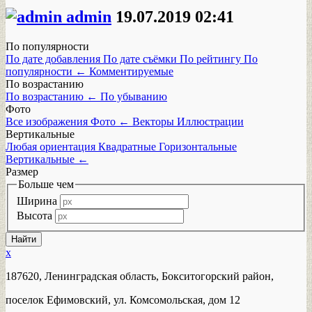
admin
19.07.2019
02:41
По популярности
По дате добавления
По дате съёмки
По рейтингу
По
популярности
←
Комментируемые
По возрастанию
По возрастанию
←
По убыванию
Фото
Все изображения
Фото
←
Векторы
Иллюстрации
Вертикальные
Любая ориентация
Квадратные
Горизонтальные
Вертикальные
←
Размер
Больше чем
Ширина
Высота
x
187620, Ленинградская область, Бокситогорский район,
поселок Ефимовский, ул. Комсомольская, дом 12