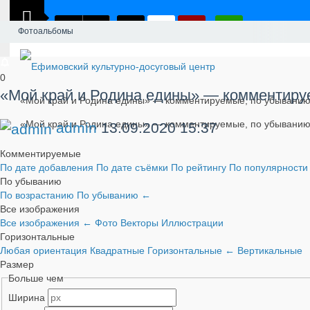
Фотоальбомы
0
«Мой край и Родина едины» — комментиру
«Мой край и Родина едины» — комментируемые, по убыванию,
«Мой край и Родина едины» — комментируемые, по убыванию
admin
13.09.2020
15:37
Комментируемые
По дате добавления
По дате съёмки
По рейтингу
По популярност
По убыванию
По возрастанию
По убыванию
←
Все изображения
Все изображения
←
Фото
Векторы
Иллюстрации
Горизонтальные
Любая ориентация
Квадратные
Горизонтальные
←
Вертикальные
Размер
Больше чем
Ширина