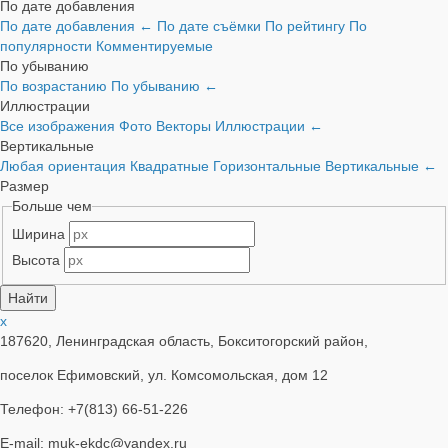
По дате добавления
По дате добавления
←
По дате съёмки
По рейтингу
По
популярности
Комментируемые
По убыванию
По возрастанию
По убыванию
←
Иллюстрации
Все изображения
Фото
Векторы
Иллюстрации
←
Вертикальные
Любая ориентация
Квадратные
Горизонтальные
Вертикальные
←
Размер
Больше чем
Ширина
Высота
x
187620, Ленинградская область, Бокситогорский район,
поселок Ефимовский, ул. Комсомольская, дом 12
Телефон: +7(813) 66-51-226
E-mail: muk-ekdc@yandex.ru