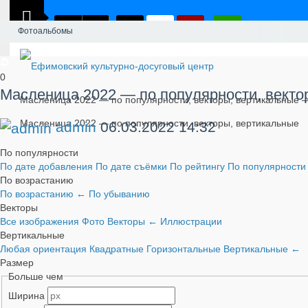
Фотоальбомы
0
Масленица 2022 — по популярности, векто
Масленица 2022 — по популярности, векторы, вертикальные 
Масленица 2022 — по популярности, векторы, вертикальные
admin
06.03.2022
14:32
По популярности
По дате добавления
По дате съёмки
По рейтингу
По популярност
По возрастанию
По возрастанию
←
По убыванию
Векторы
Все изображения
Фото
Векторы
←
Иллюстрации
Вертикальные
Любая ориентация
Квадратные
Горизонтальные
Вертикальные
←
Размер
Больше чем
Ширина