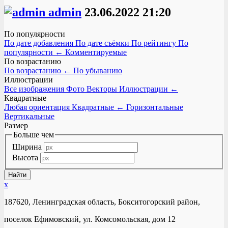
admin
23.06.2022
21:20
По популярности
По дате добавления
По дате съёмки
По рейтингу
По
популярности
←
Комментируемые
По возрастанию
По возрастанию
←
По убыванию
Иллюстрации
Все изображения
Фото
Векторы
Иллюстрации
←
Квадратные
Любая ориентация
Квадратные
←
Горизонтальные
Вертикальные
Размер
Больше чем
Ширина
Высота
x
187620, Ленинградская область, Бокситогорский район,
поселок Ефимовский, ул. Комсомольская, дом 12