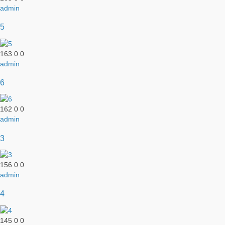
admin
5
163
0
0
admin
6
162
0
0
admin
3
156
0
0
admin
4
145
0
0