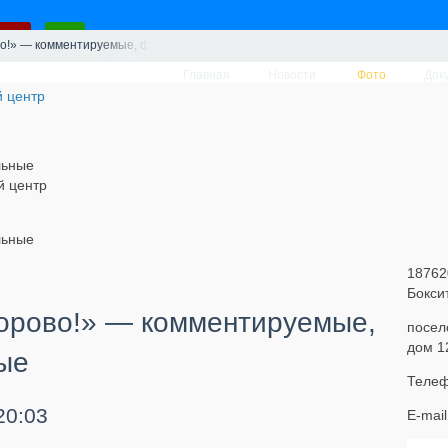
о!» — комментируемые, фото, горизонтальные
Главная
Новости
Фото
Док
льные
й центр
льные
18762
Бокси
орово!» — комментируемые,
посел
дом 1
ые
Телеф
20:03
E-mai