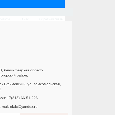
ументы
О нас
Обратная связь
0, Ленинградская область,
тогорский район,
ок Ефимовский, ул. Комсомольская,
2
он: +7(813) 66-51-226
l: muk-ekdc@yandex.ru