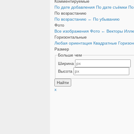
Комментируемые
По дате добавления
По дате съёмки
По
По возрастанию
По возрастанию
←
По убыванию
Фото
Все изображения
Фото
←
Векторы
Иллю
Горизонтальные
Любая ориентация
Квадратные
Горизо
Размер
Больше чем
Ширина
Высота
x