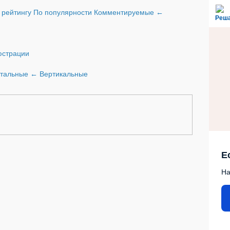
 рейтингу
По популярности
Комментируемые
←
Реш
страции
нтальные
←
Вертикальные
Е
На