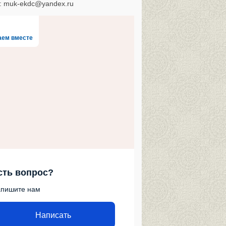
l: muk-ekdc@yandex.ru
аем вместе
сть вопрос?
пишите нам
Написать