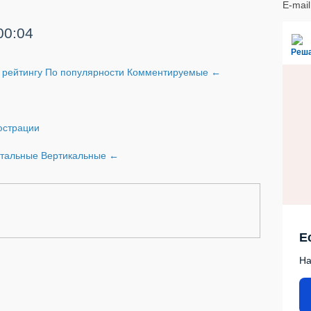
E-mai
00:04
Реш
 рейтингу
По популярности
Комментируемые
←
страции
нтальные
Вертикальные
←
Е
На