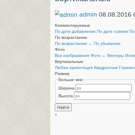
admin
08.08.2016
Комментируемые
По дате добавления
По дате съёмки
По
По возрастанию
По возрастанию
←
По убыванию
Фото
Все изображения
Фото
←
Векторы
Иллю
Вертикальные
Любая ориентация
Квадратные
Горизо
Размер
Больше чем
Ширина
Высота
x