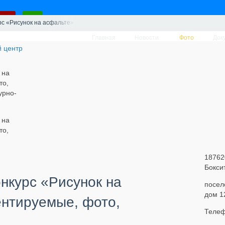
рс «Рисунок на асфальте» — комментируемые, фото, вертикальные
Главная
Новости
Фото
Док
 на
то,
урно-
 на
то,
18762
Бокси
онкурс «Рисунок на
посел
дом 1
нтируемые, фото,
Телеф