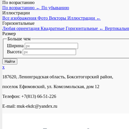
По возрастанию
По возрастанию
←
По убыванию
Иллюстрации
Все изображения
Фото
Векторы
Иллюстрации
←
Горизонтальные
Любая ориентация
Квадратные
Горизонтальные
←
Вертикальн
Размер
Больше чем
Ширина
Высота
x
187620, Ленинградская область, Бокситогорский район,
поселок Ефимовский, ул. Комсомольская, дом 12
Телефон: +7(813) 66-51-226
E-mail: muk-ekdc@yandex.ru