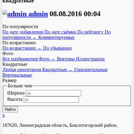
квадратные
admin
08.08.2016
00:04
По популярности
По дате добавления
По дате съёмки
По рейтингу
По
популярности
←
Комментируемые
По возрастанию
По возрастанию
←
По убыванию
Фото
Все изображения
Фото
←
Векторы
Иллюстрации
Квадратные
Любая ориентация
Квадратные
←
Горизонтальные
Вертикальные
Размер
Больше чем
Ширина
Высота
x
187620, Ленинградская область, Бокситогорский район,