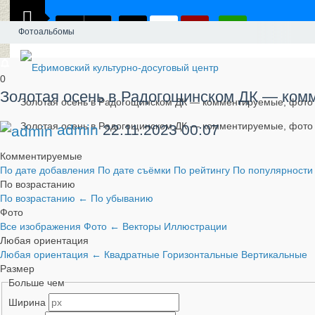
Фотоальбомы
0
​Золотая осень в Радогощинском ДК — ком
​Золотая осень в Радогощинском ДК — комментируемые, фото
​Золотая осень в Радогощинском ДК — комментируемые, фото
admin
22.11.2023
00:07
Комментируемые
По дате добавления
По дате съёмки
По рейтингу
По популярност
По возрастанию
По возрастанию
←
По убыванию
Фото
Все изображения
Фото
←
Векторы
Иллюстрации
Любая ориентация
Любая ориентация
←
Квадратные
Горизонтальные
Вертикальные
Размер
Больше чем
Ширина