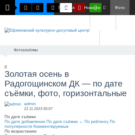
Главная
Новости
Фото
Документы
О нас
Обратная связь
Фотоальбомы
0
​Золотая осень в
Радогощинском ДК — по дате
съёмки, фото, горизонтальные
admin
22.11.2023
00:07
По дате съёмки
По дате добавления
По дате съёмки
←
По рейтингу
По
популярности
Комментируемые
По возрастанию