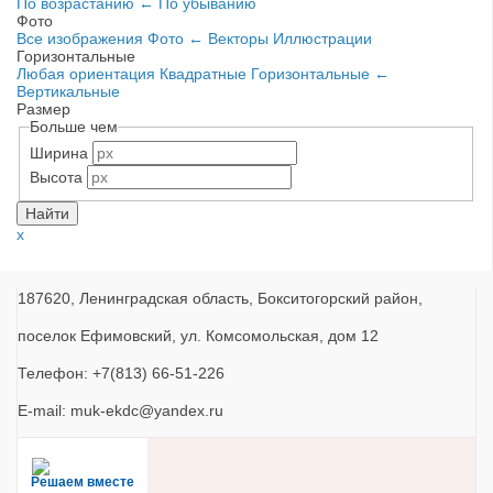
По возрастанию
←
По убыванию
Фото
Все изображения
Фото
←
Векторы
Иллюстрации
Горизонтальные
Любая ориентация
Квадратные
Горизонтальные
←
Вертикальные
Размер
Больше чем
Ширина
Высота
x
187620, Ленинградская область, Бокситогорский район,
поселок Ефимовский, ул. Комсомольская, дом 12
Телефон: +7(813) 66-51-226
E-mail: muk-ekdc@yandex.ru
Решаем вместе