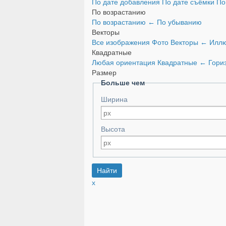
По дате добавления
По дате съёмки
По
По возрастанию
По возрастанию
←
По убыванию
Векторы
Все изображения
Фото
Векторы
←
Иллю
Квадратные
Любая ориентация
Квадратные
←
Гори
Размер
Больше чем
Ширина
Высота
x