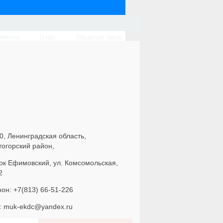
ументы
О нас
Обратная связь
0, Ленинградская область,
тогорский район,
ок Ефимовский, ул. Комсомольская,
2
он: +7(813) 66-51-226
l: muk-ekdc@yandex.ru