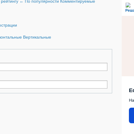
 рейтингу
←
По популярности
Комментируемые
Реш
страции
зонтальные
Вертикальные
Е
На