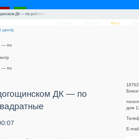
ощинском ДК — по рейтингу, векторы, квадратные
Главная
Новости
Фото
Док
К — по
ентр
К — по
18762
Бокси
адогощинском ДК — по
посел
 квадратные
дом 1
Телеф
00:07
E-mai