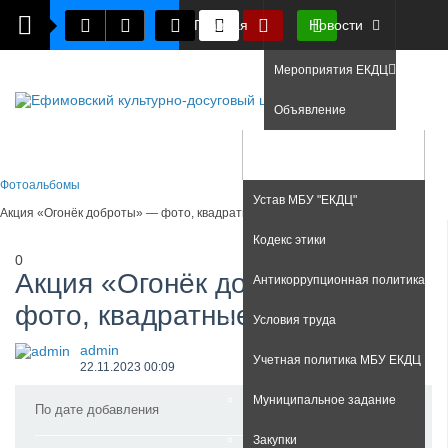
Главная
Новости
Мероприятия ЕКДЦ
Объявление
Фото
Документы
Фотоальбомы
Устав МБУ "ЕКДЦ"
Акция «Огонёк доброты» — фото, квадратные
Кодекс этики
0
Акция «Огонёк доброты» —
Антикоррупционная политика
фото, квадратные
Условия труда
admin
Учетная политика МБУ ЕКДЦ
22.11.2023
00:09
Муниципальное задание
По дате добавления
Закупки