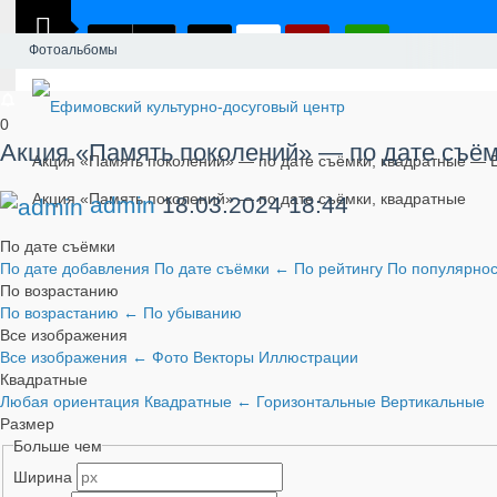
Фотоальбомы
0
Акция «Память поколений» — по дате съём
Акция «Память поколений» — по дате съёмки, квадратные — 
Акция «Память поколений» — по дате съёмки, квадратные
admin
18.03.2024
18:44
По дате съёмки
По дате добавления
По дате съёмки
←
По рейтингу
По популярно
По возрастанию
По возрастанию
←
По убыванию
Все изображения
Все изображения
←
Фото
Векторы
Иллюстрации
Квадратные
Любая ориентация
Квадратные
←
Горизонтальные
Вертикальные
Размер
Больше чем
Ширина