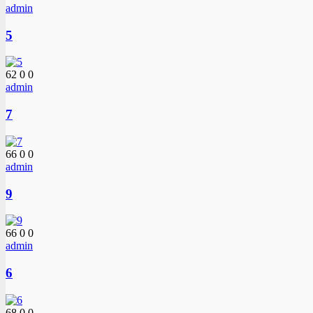
admin
5
62
0
0
admin
7
66
0
0
admin
9
66
0
0
admin
6
68
0
0