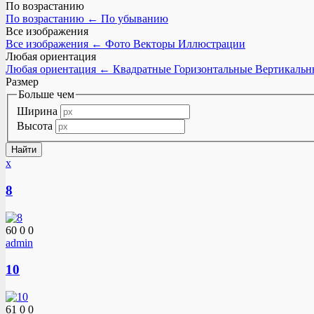
По возрастанию
По возрастанию
←
По убыванию
Все изображения
Все изображения
←
Фото
Векторы
Иллюстрации
Любая ориентация
Любая ориентация
←
Квадратные
Горизонтальные
Вертикальн
Размер
Больше чем
Ширина
Высота
x
8
60
0
0
admin
10
61
0
0