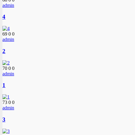
admin
4
69
0
0
admin
2
70
0
0
admin
1
73
0
0
admin
3