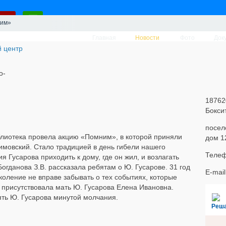
им»
Главная
Новости
Фото
Док
о-
18762
Бокси
посел
лиотека провела акцию «Помним», в которой приняли
дом 1
мовский. Стало традицией в день гибели нашего
Телеф
 Гусарова приходить к дому, где он жил, и возлагать
огданова З.В. рассказала ребятам о Ю. Гусарове. 31 год
E-mai
оление не вправе забывать о тех событиях, которые
 присутствовала мать Ю. Гусарова Елена Ивановна.
ть Ю. Гусарова минутой молчания.
Реш