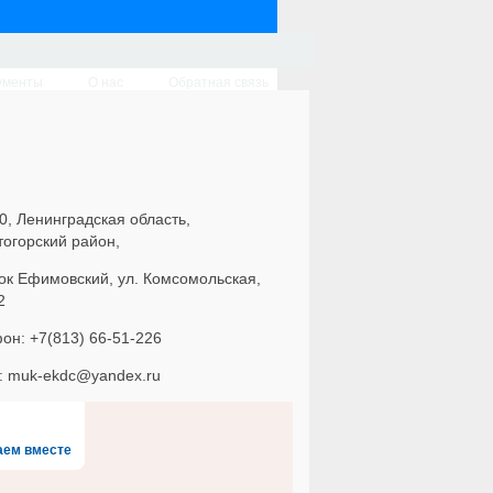
ументы
О нас
Обратная связь
0, Ленинградская область,
тогорский район,
ок Ефимовский, ул. Комсомольская,
2
он: +7(813) 66-51-226
l: muk-ekdc@yandex.ru
аем вместе