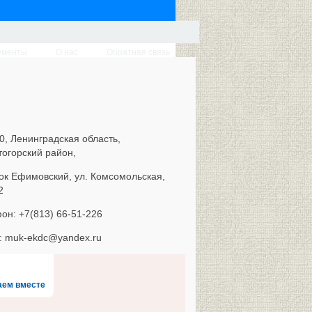
ументы
О нас
Обратная связь
0, Ленинградская область,
тогорский район,
ок Ефимовский, ул. Комсомольская,
2
он: +7(813) 66-51-226
l: muk-ekdc@yandex.ru
аем вместе