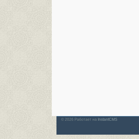
© 2026
Работает на
InstantCMS