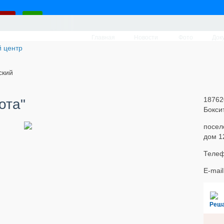
Главная
Новости
Фото
Док
ский
18762
ота"
Бокси
посел
дом 1
Телеф
E-mai
Реш