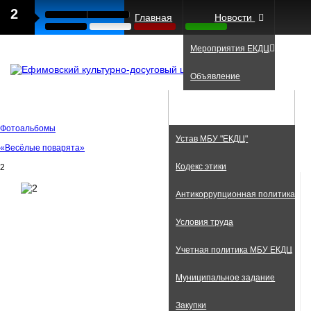
2
Главная
Новости
Мероприятия ЕКДЦ
Объявление
Фото
Документы
Фотоальбомы
Устав МБУ "ЕКДЦ"
«Весёлые поварята»
Кодекс этики
2
Антикоррупционная политика
Условия труда
Учетная политика МБУ ЕКДЦ
Муниципальное задание
Закупки