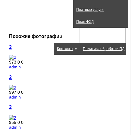
Платные услуги
План ФХД
О нас
Обратная связь
Похожие фотографии
2
Контакты
Политика обработки ПД
973
0
0
admin
2
997
0
0
admin
2
955
0
0
admin