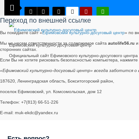
Переход по внешней ссылке
Вы покидаете сайт «
Ефимовский культурно-досуговый центр
» по в
Мы не несем ответственности за содержимое сайта
autolife56.ru
и
Ефимовский культурно-досуговый центр
сторонних сайтах.
Официальный сайт Ефимовского культурно-досугового центра
Если Вы не хотите рисковать безопасностью компьютера, нажмите
«Ефимовский культурно-досуговый центр» всегда заботится о 
187620, Ленинградская область, Бокситогорский район,
поселок Ефимовский, ул. Комсомольская, дом 12
Телефон: +7(813) 66-51-226
E-mail: muk-ekdc@yandex.ru
Есть вопрос?