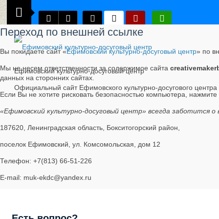
Переход по внешней ссылке
Вы покидаете сайт «
Ефимовский культурно-досуговый центр
» по в
Мы не несем ответственности за содержимое сайта
creativemaker
Ефимовский культурно-досуговый центр
данных на сторонних сайтах.
Официальный сайт Ефимовского культурно-досугового центра
Если Вы не хотите рисковать безопасностью компьютера, нажмите
«Ефимовский культурно-досуговый центр» всегда заботится о 
187620, Ленинградская область, Бокситогорский район,
поселок Ефимовский, ул. Комсомольская, дом 12
Телефон: +7(813) 66-51-226
E-mail: muk-ekdc@yandex.ru
Есть вопрос?