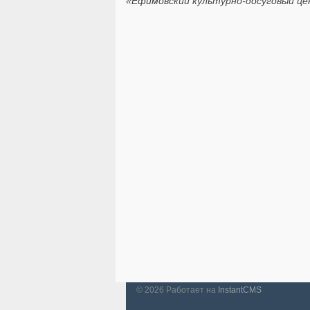
«Ефимовский культурно-досуговый це
© 2026
Работает на
InstantCMS