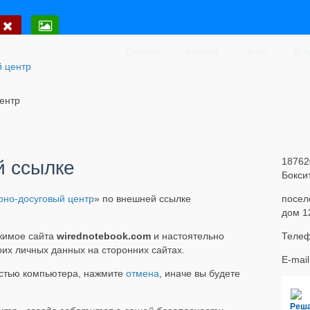
Главная
Новости
Фото
Док
ентр
18762
й ссылке
Бокси
рно-досуговый центр
» по внешней ссылке
посел
дом 1
ржимое сайта
wirednotebook.com
и настоятельно
Телеф
оих личных данных на сторонних сайтах.
E-mai
остью компьютера, нажмите
отмена
, иначе вы будете
Реш