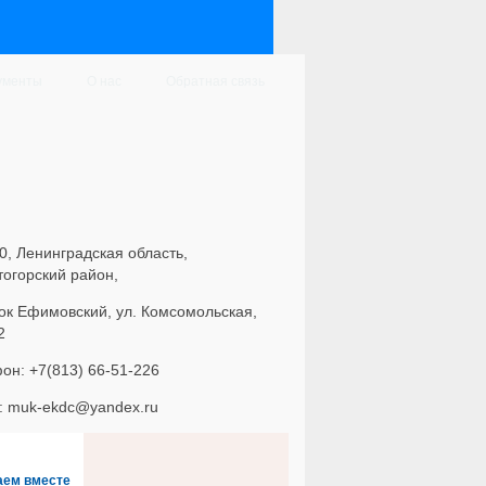
ументы
О нас
Обратная связь
0, Ленинградская область,
тогорский район,
ок Ефимовский, ул. Комсомольская,
2
он: +7(813) 66-51-226
l: muk-ekdc@yandex.ru
аем вместе