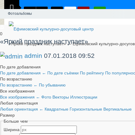
Фотоальбомы
0
«Яркий праздник наступает»
«Яркий праздник наступает» — Ефимовский культурно-досуго
admin
07.01.2018
09:52
По дате добавления
По дате добавления
←
По дате съёмки
По рейтингу
По популярно
По возрастанию
По возрастанию
←
По убыванию
Все изображения
Все изображения
←
Фото
Векторы
Иллюстрации
Любая ориентация
Любая ориентация
←
Квадратные
Горизонтальные
Вертикальные
Размер
Больше чем
Ширина