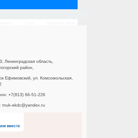
ументы
О нас
Обратная связь
0, Ленинградская область,
тогорский район,
ок Ефимовский, ул. Комсомольская,
2
он: +7(813) 66-51-226
l: muk-ekdc@yandex.ru
аем вместе