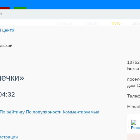
и»
Главная
Новости
Фото
Док
овский
18762
Бокси
печки»
посел
дом 1
04:32
Телеф
E-mai
По рейтингу
По популярности
Комментируемые
Реш
страции