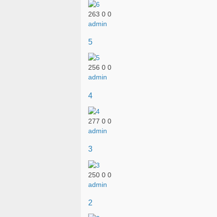
263
0
0
admin
5
256
0
0
admin
4
277
0
0
admin
3
250
0
0
admin
2