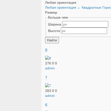
Любая ориентация
Любая ориентация
←
Квадратные
Гори
Размер
Больше чем
Ширина
Высота
8
276
0
0
admin
7
283
0
0
admin
6