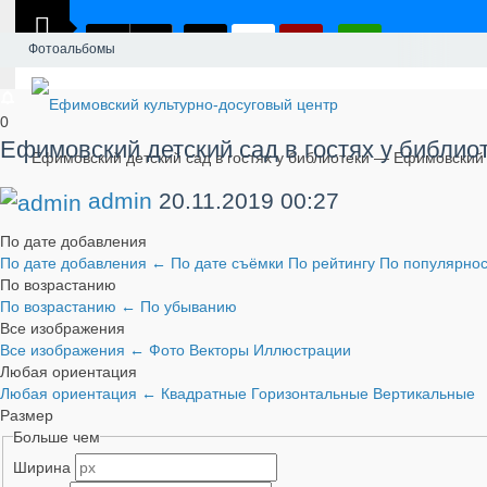
Фотоальбомы
0
Ефимовский детский сад в гостях у библио
Ефимовский детский сад в гостях у библиотеки — Ефимовский 
admin
20.11.2019
00:27
По дате добавления
По дате добавления
←
По дате съёмки
По рейтингу
По популярно
По возрастанию
По возрастанию
←
По убыванию
Все изображения
Все изображения
←
Фото
Векторы
Иллюстрации
Любая ориентация
Любая ориентация
←
Квадратные
Горизонтальные
Вертикальные
Размер
Больше чем
Ширина