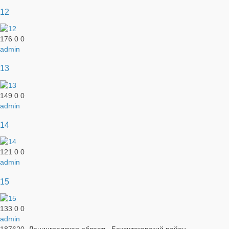
12
176
0
0
admin
13
149
0
0
admin
14
121
0
0
admin
15
133
0
0
admin
187620, Ленинградская область, Бокситогорский район,