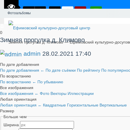
Фотоальбомы
0
Зимняя прогулка д. Климово
Зимняя прогулка д. Климово — Ефимовский культурно-досугов
admin
28.02.2021
17:40
По дате добавления
По дате добавления
←
По дате съёмки
По рейтингу
По популярно
По возрастанию
По возрастанию
←
По убыванию
Все изображения
Все изображения
←
Фото
Векторы
Иллюстрации
Любая ориентация
Любая ориентация
←
Квадратные
Горизонтальные
Вертикальные
Размер
Больше чем
Ширина