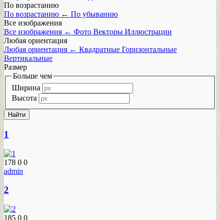
По возрастанию
По возрастанию
←
По убыванию
Все изображения
Все изображения
←
Фото
Векторы
Иллюстрации
Любая ориентация
Любая ориентация
←
Квадратные
Горизонтальные
Вертикальные
Размер
Больше чем
Ширина
Высота
1
178
0
0
admin
2
185
0
0