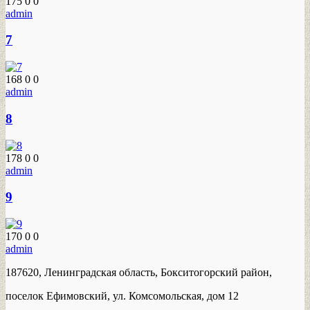
175
0
0
admin
7
168
0
0
admin
8
178
0
0
admin
9
170
0
0
admin
187620, Ленинградская область, Бокситогорский район,
поселок Ефимовский, ул. Комсомольская, дом 12