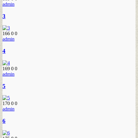
admin
3
166
0
0
admin
4
169
0
0
admin
5
170
0
0
admin
6