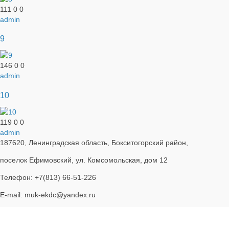
111
0
0
admin
9
146
0
0
admin
10
119
0
0
admin
187620, Ленинградская область, Бокситогорский район,
поселок Ефимовский, ул. Комсомольская, дом 12
Телефон: +7(813) 66-51-226
E-mail: muk-ekdc@yandex.ru