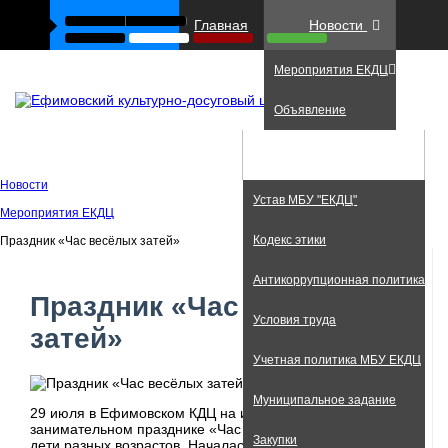
Главная
Новости
Мероприятия ЕКДЦ
Объявление
Фото
Документы
Новости
Устав МБУ "ЕКДЦ"
Мероприятия ЕКДЦ
Кодекс этики
Праздник «Час весёлых затей»
Антикоррупционная политика
Праздник «Час весёлых
Условия труда
затей»
Учетная политика МБУ ЕКДЦ
Муниципальное задание
29 июля в Ефимовском КДЦ на интересном и
занимательном празднике «Час весёлых затей» побывали
Закупки
дети разных возрастов. Началась программа с создания