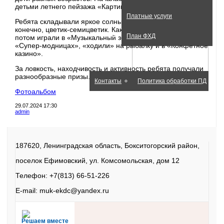
детьми летнего пейзажа «Картина лета».
Платные услуги
Ребята складывали яркое солнышко, тучки над ним и
конечно, цветик-семицветик. Какое лето без цветов? А
План ФХД
потом играли в «Музыкальный зонт», топали-хлопали в
«Супер-модницах», «ходили» на рыбалку и в «Конфетное
казино».
О нас
Обратная связь
За ловкость, находчивость и активность ребята получали
разнообразные призы.
Контакты
Политика обработки ПД
Фотоальбом
29.07.2024
17:30
admin
187620, Ленинградская область, Бокситогорский район,
поселок Ефимовский, ул. Комсомольская, дом 12
Телефон: +7(813) 66-51-226
E-mail: muk-ekdc@yandex.ru
Решаем вместе