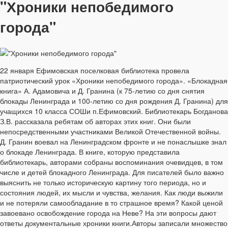
"Хроники непобедимого
города"
22 января Ефимовская поселковая библиотека провела
патриотический урок «Хроники непобедимого города». «Блокадная
книга» А. Адамовича и Д. Гранина (к 75-летию со дня снятия
блокады Ленинграда и 100-летию со дня рождения Д. Гранина) для
учащихся 10 класса СОШи п.Ефимовский. Библиотекарь Богданова
З.В. рассказала ребятам об авторах этих книг. Они были
непосредственными участниками Великой Отечественной войны.
Д. Гранин воевал на Ленинградском фронте и не понаслышке знал
о блокаде Ленинграда. В книге, которую представила
библиотекарь, авторами собраны воспоминания очевидцев, в том
числе и детей блокадного Ленинграда. Для писателей было важно
выяснить не только историческую картину того периода, но и
состояния людей, их мысли и чувства, желания. Как люди выжили
и не потеряли самообладание в то страшное время? Какой ценой
завоевано освобождение города на Неве? На эти вопросы дают
ответы документальные хроники книги.Авторы записали множество