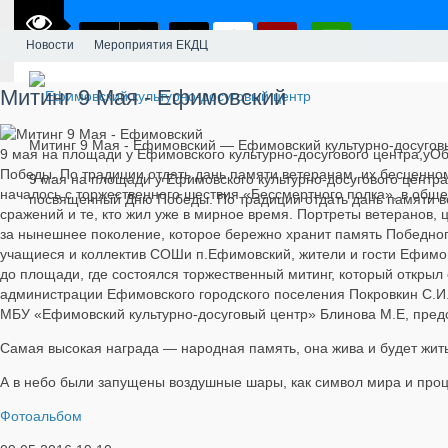
Новости
Мероприятия ЕКДЦ
Митинг 9 Мая - Ефимовский
Митинг 9 Мая - Ефимовский — Ефимовский культурно-досугов
9 мая на площади у Ефимовского культурно-досугового центра,у
Победы. По традиции отдать дань памяти ветеранам, их бесценно
9 мая на площади у Ефимовского культурно-досугового центр
началось с торжественного шествия «Бессмертного полка», в обще
посвященный Дню Победы. По традиции отдать дань памяти ве
сражений и те, кто жил уже в мирное время. Портреты ветеранов,
за нынешнее поколение, которое бережно хранит память Победного
учащиеся и коллектив СОШи п.Ефимовский, жители и гости Ефимов
до площади, где состоялся торжественный митинг, который открыл
администрации Ефимовского городского поселения Покровкин С.И.
МБУ «Ефимовский культурно-досуговый центр» Блинова М.Е, пред
Самая высокая награда — народная память, она жива и будет жит
А в небо были запущены воздушные шары, как символ мира и про
Фотоальбом