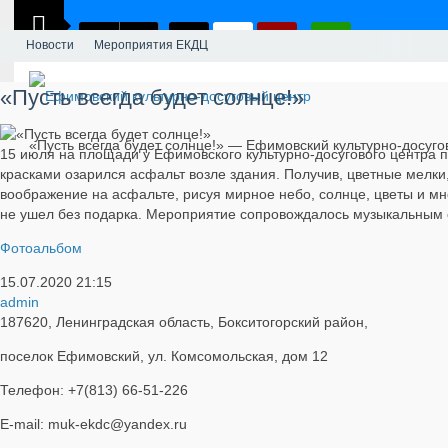
Новости
Мероприятия ЕКДЦ
«Пусть всегда будет солнце!»
«Пусть всегда будет солнце!» — Ефимовский культурно-досуго
15 июля на площади у Ефимовского культурно-досугового центра п
красками озарился асфальт возле здания. Получив, цветные мелк
воображение на асфальте, рисуя мирное небо, солнце, цветы и мн
не ушел без подарка. Мероприятие сопровождалось музыкальным 
Фотоальбом
15.07.2020
21:15
admin
187620, Ленинградская область, Бокситогорский район,
поселок Ефимовский, ул. Комсомольская, дом 12
Телефон: +7(813) 66-51-226
E-mail: muk-ekdc@yandex.ru