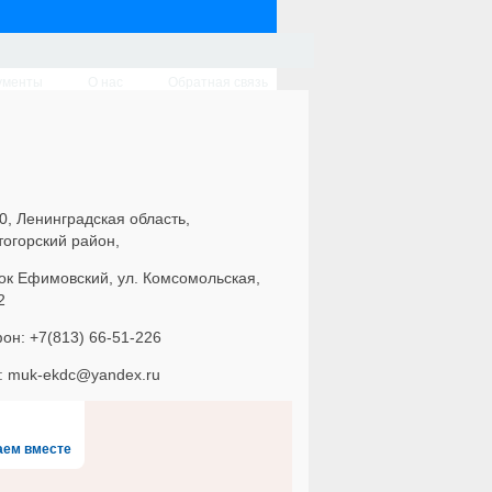
ументы
О нас
Обратная связь
0, Ленинградская область,
тогорский район,
ок Ефимовский, ул. Комсомольская,
2
он: +7(813) 66-51-226
l: muk-ekdc@yandex.ru
аем вместе