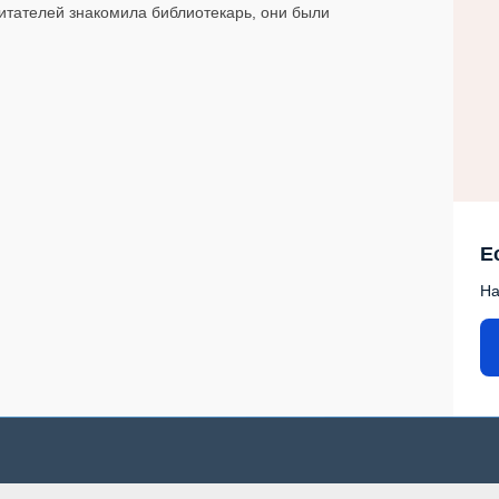
итателей знакомила библиотекарь, они были
Е
На