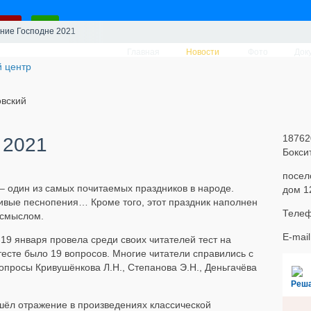
ение Господне 2021
Главная
Новости
Фото
Док
вский
18762
 2021
Бокси
посел
– один из самых почитаемых праздников в народе.
дом 1
сивые песнопения… Кроме того, этот праздник наполнен
Телеф
 смыслом.
E-mai
19 января провела среди своих читателей тест на
тесте было 19 вопросов. Многие читатели справились с
опросы Кривушёнкова Л.Н., Степанова Э.Н., Деньгачёва
Реш
шёл отражение в произведениях классической