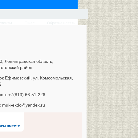
ументы
О нас
Обратная связь
0, Ленинградская область,
тогорский район,
ок Ефимовский, ул. Комсомольская,
2
он: +7(813) 66-51-226
l: muk-ekdc@yandex.ru
аем вместе