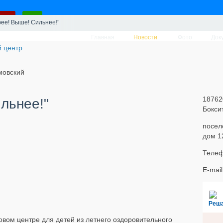
ее! Выше! Сильнее!"
Главная
Новости
Фото
Док
мовский
18762
льнее!"
Бокси
посел
дом 1
Телеф
E-mai
Реш
овом центре для детей из летнего оздоровительного